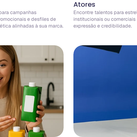
Atores
 para campanhas 
Encontre talentos para estrela
promocionais e desfiles de 
institucionais ou comerciais
ética alinhadas à sua marca.
expressão e credibilidade.