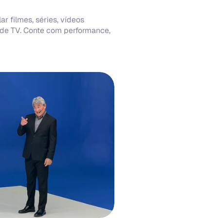
r filmes, séries, vídeos 
 de TV. Conte com performance, 