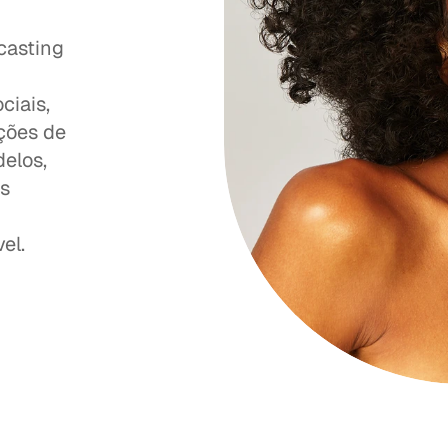
asting 
iais, 
ções de 
elos, 
s 
el.