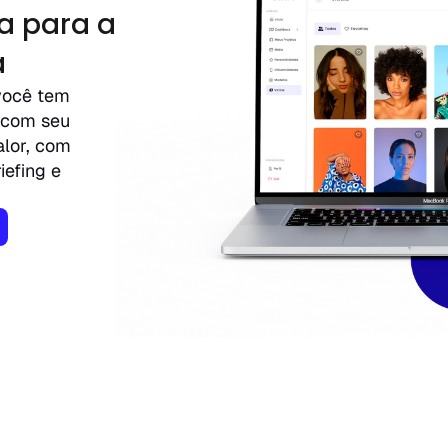
a para a 
a
ocê tem 
 com seu 
lor, com 
efing e 