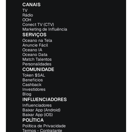
CANAIS
TV
Rádio
OOH
Conect TV (CTV)
Marketing de Influência
SERVIÇOS
Oceano na Tela
Anuncie Fácil
Oceano IA
Oceano Data
Match Talentos
Personalidades
COMUNIDADE
Token $SAL
Benefícios
Cashback
Investidores
Blog
INFLUENCIADORES
Influenciadores
Baixar App (Android)
Baixar App (iOS)
POLÍTICA
Política de Privacidade
Termos - Contratante